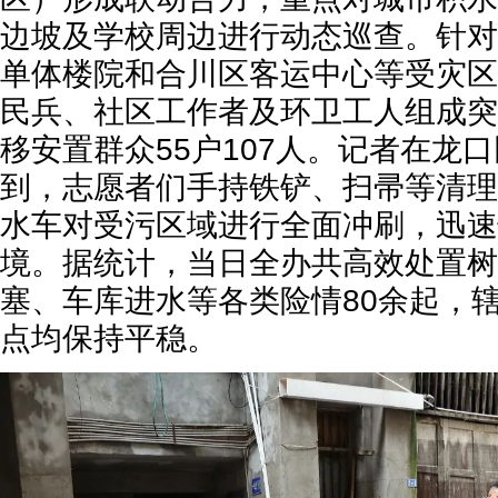
边坡及学校周边进行动态巡查。针对
单体楼院和合川区客运中心等受灾区
民兵、社区工作者及环卫工人组成突
移安置群众55户107人。记者在龙
到，志愿者们手持铁铲、扫帚等清理
水车对受污区域进行全面冲刷，迅速
境。据统计，当日全办共高效处置树
塞、车库进水等各类险情80余起，
点均保持平稳。