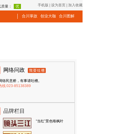
手机版
|
设为首页
|
加入收藏
合川掌故
创业大咖
合川图解
网络问政
网络民意桥，有事请吐槽。
热线:023-85138389
品牌栏目
“当红”景色唯枫叶