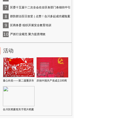
镇多措并举织密“安全网”
区委十五届十二次全会在全区各部门各镇街中引
发热烈反响（一）
群防群治百日攻坚 | 点赞！合川多起成功避险案
例
区商务委 组织开展安全教育培训
严抓行业规范 聚力提质增效
活动
童心向党——第二届重庆市
庆祝中国共产党成立100周
少儿美术作品展
年美术、书法作品选登
合川区档案馆关于照片档案
的征集公告