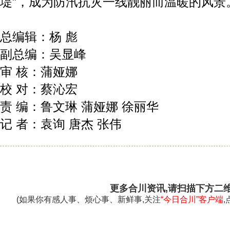
堤”，成为防汛抗灾一线靓丽而温暖的风景
总编辑：杨 彪
副总编：吴显峰
审 核：蒲娅娜
校 对：蔡沁宏
责 编：鲁文琳 蒲娅娜 徐丽华
记 者：袁询 唐杰 张伟
更多合川资讯,请扫描下方二
(如果你有感人事、烦心事、新鲜事,关注
“今日合川”客户端
,