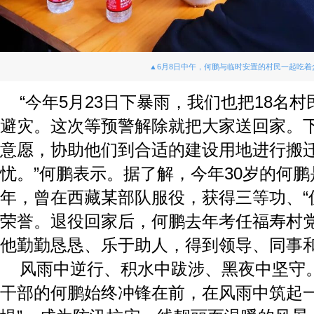
▲6月8日中午，何鹏与临时安置的村民一起吃着
“今年5月23日下暴雨，我们也把18名
避灾。这次等预警解除就把大家送回家。
意愿，协助他们到合适的建设用地进行搬
忧。”何鹏表示。据了解，今年30岁的何
年，曾在西藏某部队服役，获得三等功、“优
荣誉。退役回家后，何鹏去年考任福寿村
他勤勤恳恳、乐于助人，得到领导、同事
风雨中逆行、积水中跋涉、黑夜中坚守
干部的何鹏始终冲锋在前，在风雨中筑起一