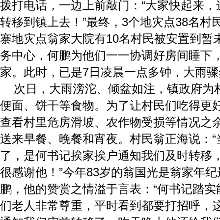
拨打电话，一边上前敲门：“大家快起来，
转移到镇上去！”最终，3个地灾点38名村
寨地灾点翁家大院有10名村民被安置到暂
务中心，何鹏为他们一一协调好房间睡下
家。此时，已是7日凌晨一点多钟，大雨骤
次日，大雨滂沱、倾盆如注，镇政府为
便面、饼干等食物。为了让村民们吃得更
查看村里危房滑坡、农作物受损等情况之
送来早餐、晚餐和宵夜。村民翁正海说：“
了，是何书记挨家挨户通知我们及时转移
很感谢他！”今年83岁的翁国光是翁家年
鹏，他的赞赏之情溢于言表：“何书记踏实
们老人非常尊重，平时看到都要打招呼，