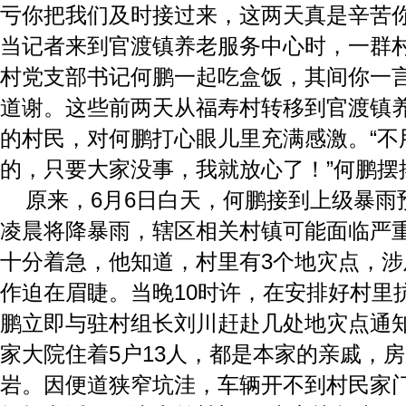
亏你把我们及时接过来，这两天真是辛苦你
当记者来到官渡镇养老服务中心时，一群
村党支部书记何鹏一起吃盒饭，其间你一
道谢。这些前两天从福寿村转移到官渡镇
的村民，对何鹏打心眼儿里充满感激。“不
的，只要大家没事，我就放心了！”何鹏摆
原来，6月6日白天，何鹏接到上级暴雨
凌晨将降暴雨，辖区相关村镇可能面临严
十分着急，他知道，村里有3个地灾点，涉及
作迫在眉睫。当晚10时许，在安排好村里
鹏立即与驻村组长刘川赶赴几处地灾点通
家大院住着5户13人，都是本家的亲戚，
岩。因便道狭窄坑洼，车辆开不到村民家