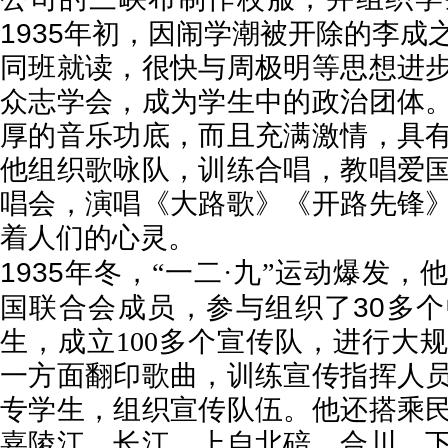
1935
年初，因闹学潮被开除的李成
同班就读，很快与周极明等思想进
众志学会，成为学生中的政治团体
厚的音乐功底，而且充满激情，具
他组织歌咏队，训练合唱，教唱爱
唱会，演唱《大路歌》《开路先锋
着人们的心灵。
1935
年冬，“一二·九”运动爆发，
30
国联合会成员，参与组织了
多个
生，成立
100
多个宣传队，进行大规
一方面翻印歌曲，训练宣传指挥人
专学生，组织宣传队伍。他还搭乘
嘉陵江、长江，上自北碚、合川，