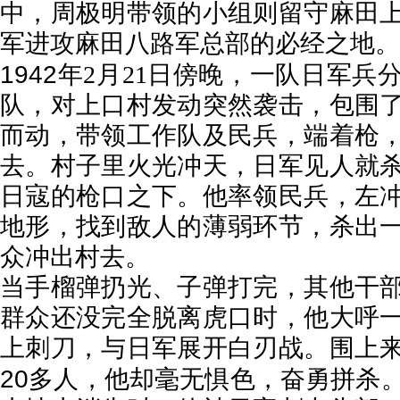
中，周极明带领的小组则留守麻田
军进攻麻田八路军总部的必经之地。
1942
年
2
月
21
日傍晚，一队日军兵
队，对上口村发动突然袭击，包围
而动，带领工作队及民兵，端着枪
去。村子里火光冲天，日军见人就
日寇的枪口之下。他率领民兵，左
地形，找到敌人的薄弱环节，杀出
众冲出村去。
当手榴弹扔光、子弹打完，其他干
群众还没完全脱离虎口时，他大呼
上刺刀，与日军展开白刃战。围上
20
多人，他却毫无惧色，奋勇拼杀