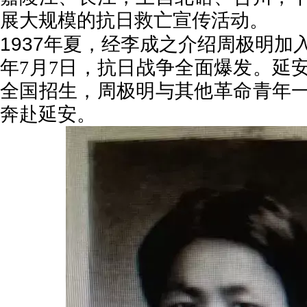
展大规模的抗日救亡宣传活动。
1937
年夏，经李成之介绍周极明加
年
7
月
7
日，抗日战争全面爆发。延
全国招生，周极明与其他革命青年
奔赴延安。