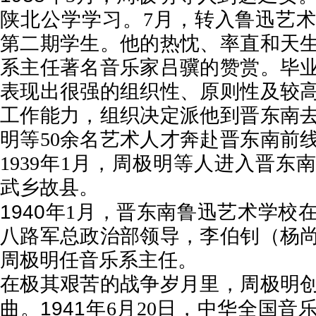
陕北公学学习。
7
月，转入鲁迅艺
第二期学生。他的热忱、率直和天
系主任著名音乐家吕骥的赞赏。毕
表现出很强的组织性、原则性及较
工作能力，组织决定派他到晋东南
明等
50
余名艺术人才奔赴晋东南前
1939
年
1
月，周极明等人进入晋东南
武乡故县。
1940
年
1
月，晋东南鲁迅艺术学校
八路军总政治部领导，李伯钊（杨
周极明任音乐系主任。
在极其艰苦的战争岁月里，周极明
1941
曲。
年
6
月
20
日，中华全国音