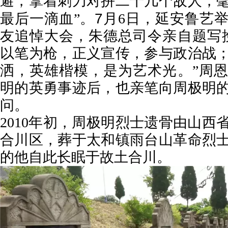
避，拿着刺刀对拼二十几个敌人，
7
最后一滴血”。
月
6
日，延安鲁艺
友追悼大会，朱德总司令亲自题写
以笔为枪，正义宣传，参与政治战
洒，英雄楷模，是为艺术光。”周
明的英勇事迹后，也亲笔向周极明
问。
2010年初，周极明烈士遗骨由山西
合川区，葬于太和镇雨台山革命烈士
的他自此长眠于故土合川。