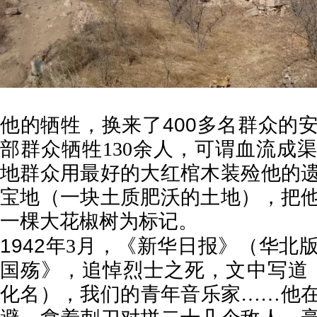
400
他的牺牲，换来了
多名群众的
部群众牺牲
130
余人，可谓血流成渠
地群众用最好的大红棺木装殓他的
宝地（一块土质肥沃的土地），把
一棵大花椒树为标记。
1942
年
3
月，《新华日报》（华北
国殇》，追悼烈士之死，文中写道
化名），我们的青年音乐家
……
他