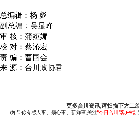
总编辑：杨 彪
副总编：吴显峰
审 核：蒲娅娜
校 对：蔡沁宏
责 编：曹国会
来 源
：
合川政协君
更多合川资讯,请扫描下方二
(如果你有感人事、烦心事、新鲜事,关注
“今日合川”客户端
,