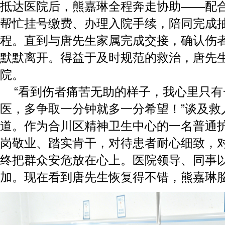
抵达医院后，熊嘉琳全程奔走协助——配
帮忙挂号缴费、办理入院手续，陪同完成
程。直到与唐先生家属完成交接，确认伤
默默离开。得益于及时规范的救治，唐先
院。
“看到伤者痛苦无助的样子，我心里只
医，多争取一分钟就多一分希望！”谈及救
道。作为合川区精神卫生中心的一名普通
岗敬业、踏实肯干，对待患者耐心细致，
终把群众安危放在心上。医院领导、同事
加。现在看到唐先生恢复得不错，熊嘉琳