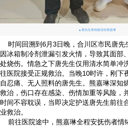
▲唐先生将锦旗送给熊嘉琳
时间回溯到6月3日晚，合川区市民唐先
因冰箱制冷剂泄漏引发火情，导致其面部
处烧伤。情急之下唐先生仅用清水简单冲
往医院接受正规救治。当晚10时许，刚下
自忍痛、无人照料的唐先生。熊嘉琳深知
救治，伤口存在感染、伤情加重等风险，
时间不容耽误，当即决定护送唐先生前往
业救治。
前往医院途中，熊嘉琳全程安抚伤者情