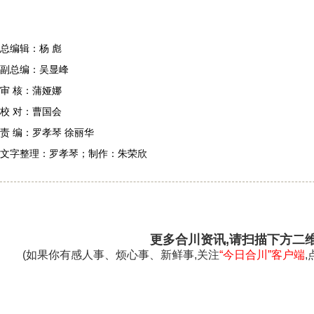
总编辑：杨 彪
副总编：吴显峰
审 核：蒲娅娜
校 对：曹国会
责 编：罗孝琴 徐丽华
文字整理：罗孝琴；制作：朱荣欣
更多合川资讯,请扫描下方二
(如果你有感人事、烦心事、新鲜事,关注
“今日合川”客户端
,