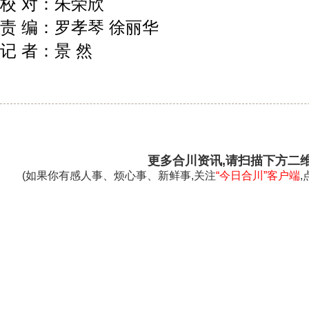
校 对：朱荣欣
责 编：罗孝琴 徐丽华
记 者：景 然
更多合川资讯,请扫描下方二
(如果你有感人事、烦心事、新鲜事,关注
“今日合川”客户端
,