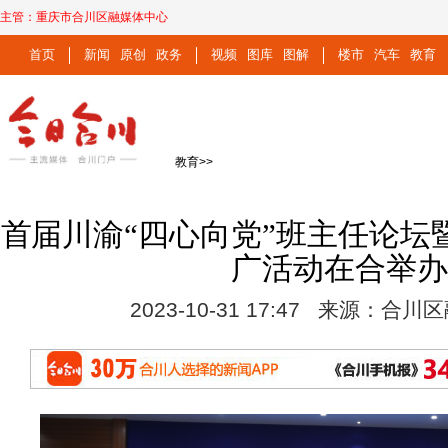
主管：
重庆市合川区融媒体中心
首页
新闻
原创
政务
视频
图库
图解
楼市
汽车
教育
教育
>>
首届川渝“四心向党”班主任论坛
广活动在合举
2023-10-31 17:47 来源：合