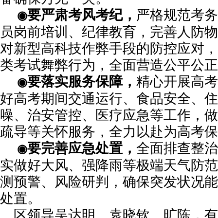
要严肃考风考纪，
严格规范考务
◉
员岗前培训、纪律教育，完善人防物
对新型高科技作弊手段的防控应对，
类考试舞弊行为，全面营造公平公正
要落实服务保障，
精心开展高考
◉
好高考期间交通运行、食品安全、住
噪、治安管控、医疗应急等工作，做
疏导等关怀服务，全力以赴为高考保
要完善应急处置，
全面排查整治
◉
实做好大风、强降雨等极端天气防范
测预警、风险研判，确保突发状况能
处置。
区领导吴达明、袁晓钦、旷陈，