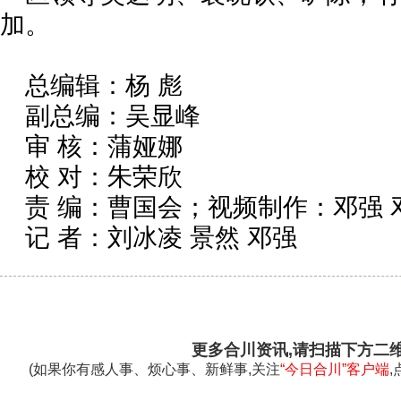
加。
总编辑：杨 彪
副总编：吴显峰
审 核：蒲娅娜
校 对：朱荣欣
责 编：曹国会；视频制作：邓强 
记 者：刘冰凌 景然 邓强
更多合川资讯,请扫描下方二
(如果你有感人事、烦心事、新鲜事,关注
“今日合川”客户端
,