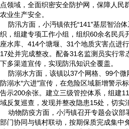
点领域，全面织密安全防护网，保障人民
农业生产安全。
防汛方面，小沔镇依托“141”基层智治
织，组建专项工作小组，组织60余名民兵
座水库、414个塘堰、31个地质灾害点进
17处并完成整改。配备31名监测员实行
下多渠道宣传，实现防汛知识全覆盖。
防溺水方面，该镇以37个网格、99个
防溺水“六进”宣传，在危险区域新增警示标
告示200余张。建立三级管控体系，组建1
域反复巡查，发现并整改隐患15处，切实
动物防疫方面，小沔镇召开专题会议部
部门协同与镇村联动，按期保质完成集中