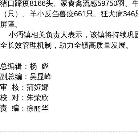
猪口蹄疫8166头、家禽禽流感59750羽、
（只）、羊小反刍兽疫661只、狂犬病34
屏障。
小沔镇相关负责人表示，该镇将持续巩固
全长效管理机制，助力全镇高质量发展。
总编辑：杨 彪
副总编：吴显峰
审 核：蒲娅娜
校 对：朱荣欣
责 编：徐丽华