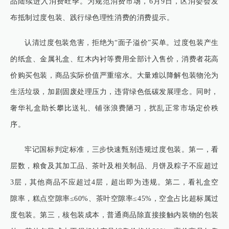
品陆续进入消费旺季。为规范消费市场，6月9日，区消委会发
布抵制过度包装、践行绿色理性消费的消费提示。
认清过度包装危害，拒绝为“面子溢价”买单。过度包装产生
的纸盒、金属礼盒、红木内衬等费用全部计入售价，消费者花高
价购买包装，商品实际价值严重缩水。大量难以降解包装物沦为
生活垃圾，加剧固废处理压力，违背绿色低碳发展理念。同时，
奢华礼盒助长攀比送礼、铺张浪费陋习，扰乱正常市场定价秩
序。
牢记国标判定标准，三步快速甄别违规过度包装。第一，看
层数，粮食及其加工品、茶叶及相关制品、月饼及粽子不应超过
3层，其他商品不应超过4层，超出即为违规。第二，看礼盒空
隙率，糕点空隙率≤60%、茶叶空隙率≤45%，空盒占比超标属过
度包装。第三，核包装成本，普通商品‌除直接接触内装物的包装