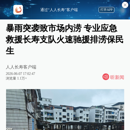
通过“人人长寿”客户端
打开APP
暴雨突袭致市场内涝 专业应急
救援长寿支队火速驰援排涝保民
生
人人长寿客户端
2026-06-07 17:02:47
听新闻
浏览量 1.1万+