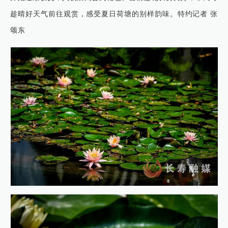
趁晴好天气前往观赏，感受夏日荷塘的别样韵味。特约记者 张
颂东