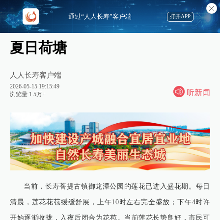
通过“人人长寿”客户端
打开APP
夏日荷塘
人人长寿客户端
2026-05-15 19:15:49
听新闻
浏览量 1.5万+
当前，长寿菩提古镇御龙潭公园的莲花已进入盛花期。每日
清晨，莲花花苞缓缓舒展，上午10时左右完全盛放；下午4时许
开始逐渐收拢，入夜后闭合为花苞。当前莲花长势良好，市民可