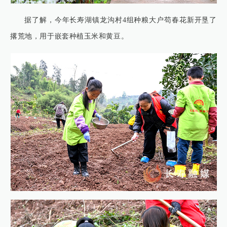
据了解，今年长寿湖镇龙沟村4组种粮大户苟春花新开垦了
撂荒地，用于嵌套种植玉米和黄豆。