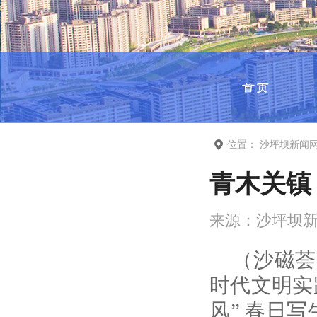
首页
位置：
沙坪坝新闻
青木关镇
来源：
沙坪坝
（沙磁荟
时代文明实
风” 春日