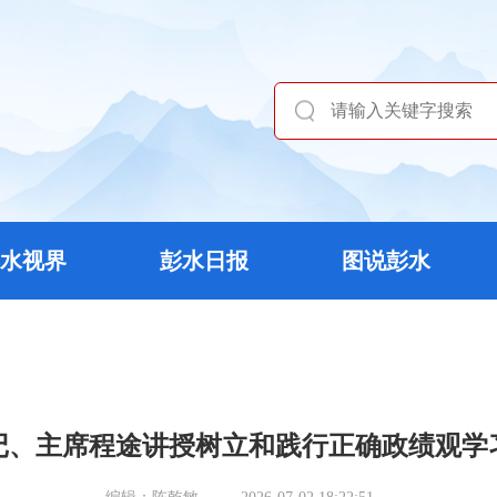
水视界
彭水日报
图说彭水
记、主席程途讲授树立和践行正确政绩观学