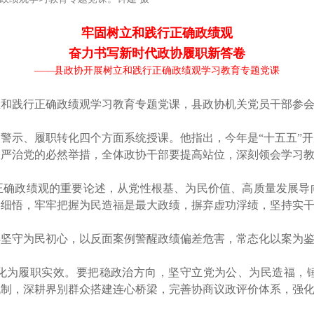
牢固树立和践行正确政绩观
奋力书写新时代政协履职新答卷
——县政协开展树立和践行正确政绩观学习教育专题党课
立和践行正确政绩观学习教育专题党课，县政协机关党员干部参
警示、履职转化四个方面系统授课。他指出，今年是“十五五”
从严治党的必然举措，全体政协干部要提高站位，深刻领会学习
正确政绩观的重要论述，从党性根基、为民价值、高质量发展导
学细悟，牢牢把握为民造福是最大政绩，摒弃虚功浮绩，坚持实
坚守为民初心，以反面案例警醒政绩偏差危害，常态化以案为鉴
化为履职实效。要把稳政治方向，坚守立党为公、为民造福，
机制，深耕界别群众搭建连心桥梁，完善协商议政评价体系，强