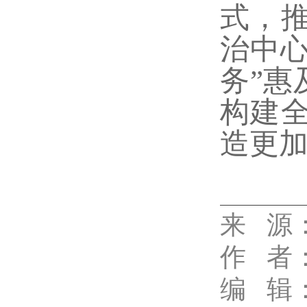
式，
治中心
务”惠
构建
造更
来 源
代佳兴
作
者
编 辑