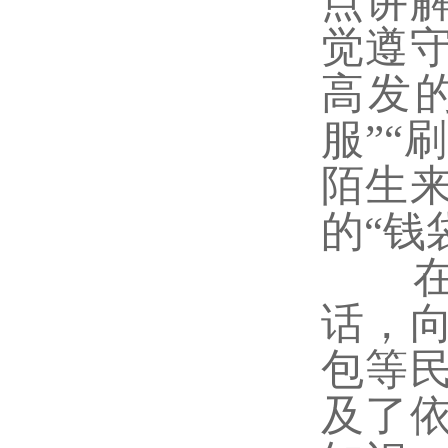
点讲
觉遵
高发
服”“
陌生
的“钱
在法
话，
包等
及了