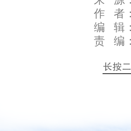
作
者
编 辑
责 编