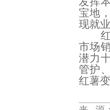
发挥
宝地
现就
红薯
市场
潜力
管护
红薯变
来 源
代佳兴