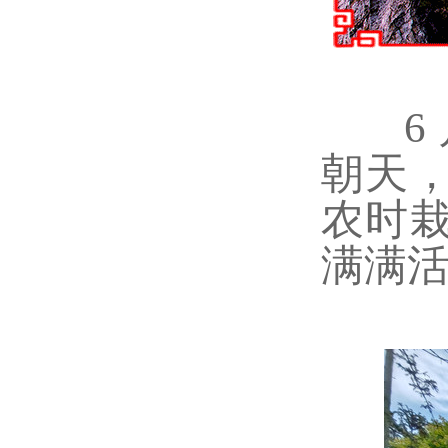
6 
朝天
农时
满满