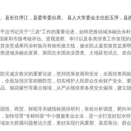
、县长任序江，县委常委出席。 县人大常委会主任彭玉萍，县
平总书记关于“三农”工作的重要论述，始终把推动城乡融合乡村
梳理国家和市级考核评估、巡视巡察、审计以及各类排查工作发现
脱贫攻坚成果同乡村振兴有效衔接主线，健全防止返贫致贫监测
推进城乡融合发展、第四次全国农业普查、土地延包试点、农合
于防灾减灾救灾的重要论述，坚持统筹发展和安全，全面排查风
，全面加强灾害前瞻防范，切实维护人民群众生命财产安全。要
化品、烟花爆竹等重点领域，从严从细排查各类安全漏洞，建立
。
、固投、商贸、财税等关键指标摸排研判，靠前分析调度、靶向
，加快培育“专精特新”中小微服务业企业，进一步打造好彭水
领域加大群腐问题整治力度，更好实现行风重塑、基层善治、群