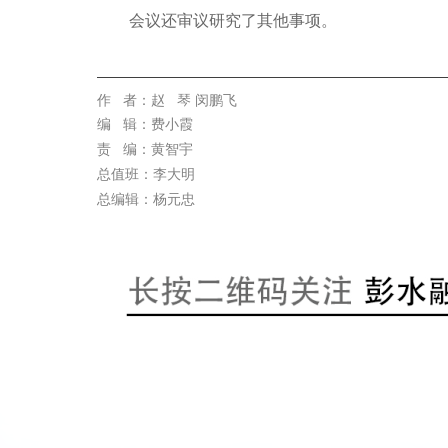
会议还审议研究了其他事项。
作 者：赵 琴 闵鹏飞
编 辑：费小霞
责 编：黄智宇
总值班：李大明
总编辑：杨元忠