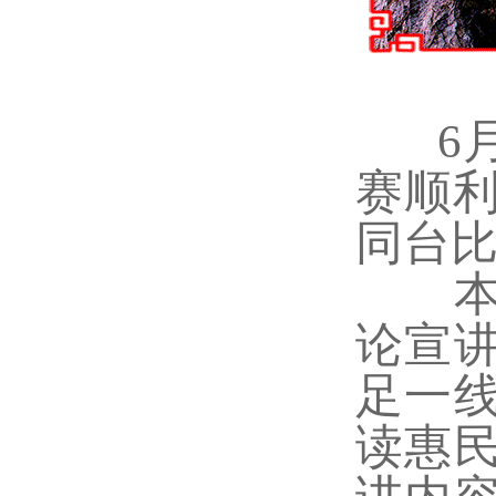
6月
赛顺
同台
本次
论宣
足一
读惠