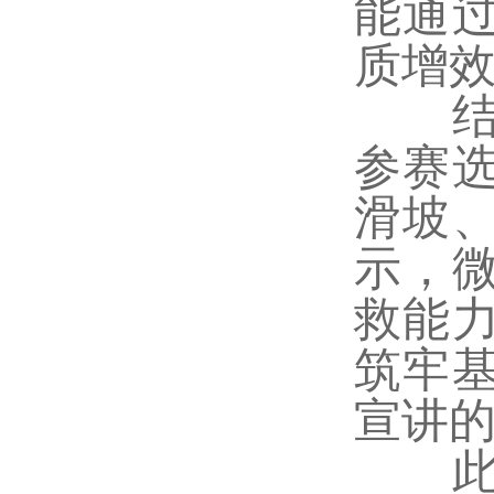
能通
质增
结合
参赛
滑坡
示，
救能
筑牢
宣讲
此次