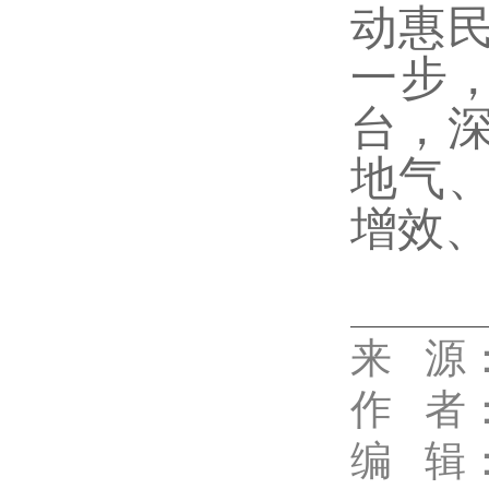
动惠
一步
台，
地气
增效
来 源
代佳兴
作
者
编 辑