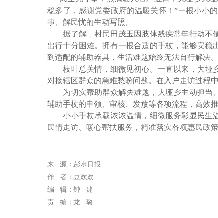
稳多了，感谢党委政府的温暖关怀！”一根小小
事、解民忧的生动写照。
据了解，村民田茂玉因肢体残疾常年行动不便，
出行十分困难。拥有一根合适的手杖，能够安稳
到适配的辅助器具，生活难题始终无法自行解决
枝叶总关情，细微见初心。一直以来，大垭乡始
对接辖区群众的急难愁盼问题。在入户走访过程中
为切实帮助群众解决难题，大垭乡主动担当、积
辅助手杖的申领、审核、发放等各项流程，高效推
小小手杖承载浓浓温情，细微服务彰显民生温度
民情走访、暖心帮扶服务，精准落实各项惠民政
代佳兴
来 源
：彭水日报
作
者：豆欢欢
编 辑：钟 建
责 编：龙 璐