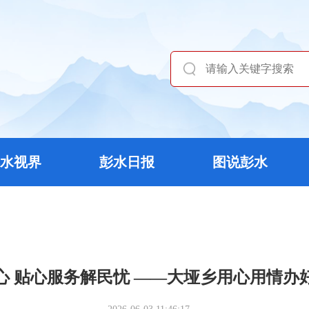
水视界
彭水日报
图说彭水
心 贴心服务解民忧 ——大垭乡用心用情办好