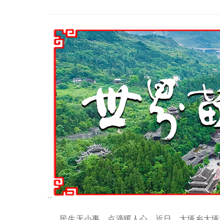
民生无小事，点滴暖人心。近日，大垭乡大垭村