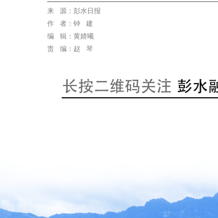
代佳兴
来 源
：彭水日报
作
者：钟 建
编 辑：黄婧曦
责 编：赵 琴