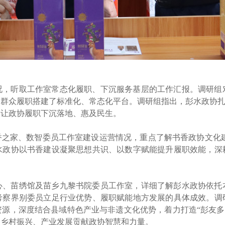
况，听取工作室常态化履职、下沉服务基层的工作汇报。调研组
群众履职搭建了标准化、常态化平台。调研组指出，彭水政协扎
实让政协履职下沉落地、惠及民生。
香之家、数智委员工作室建设运营情况，重点了解书香政协文化建
水政协以书香建设凝聚思想共识、以数字赋能提升履职效能，深
心、苗绣馆及苗乡九黎书院委员工作室，详细了解彭水政协依托
考察界别委员立足行业优势、履职赋能地方发展的具体成效。调
源，深度结合县域特色产业与非遗文化优势，着力打造“彭友多
、乡村振兴、产业发展贡献政协智慧和力量。