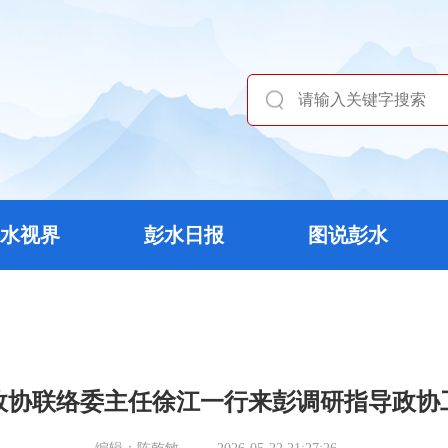
水视界
彭水日报
图说彭水
政协联络委主任徐江一行来彭调研指导政协