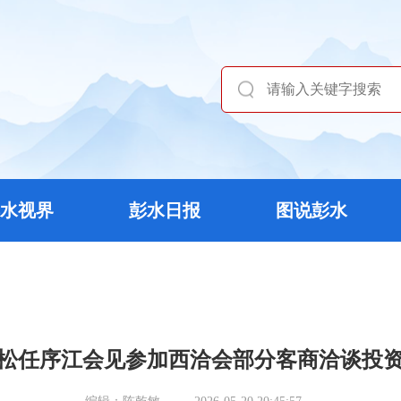
水视界
彭水日报
图说彭水
松任序江会见参加西洽会部分客商洽谈投