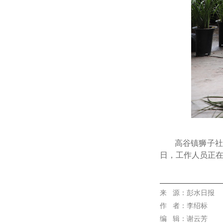
高谷镇狮子社区
日，工作人员正
代佳兴
来 源
：彭水日报
作
者：李绍标
编 辑：谢云芳