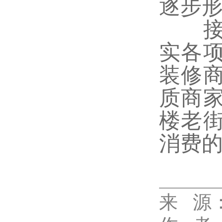
逐步
接下
实各
装修
质商
楼老
消费
来 源
代佳兴