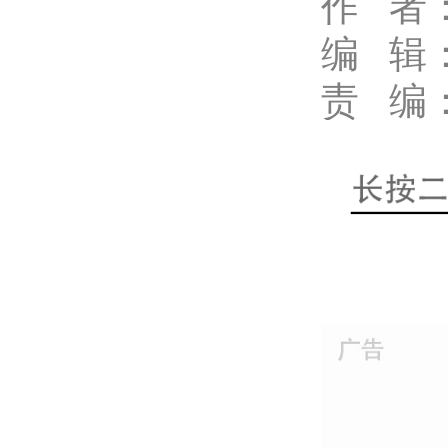
作
者
编 辑
责 编