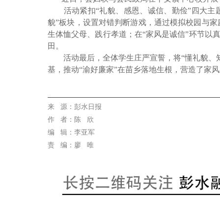
活动紧扣“礼貌、感恩、诚信、勤俭”四大主题
貌”板块，设置对错判断游戏，通过模拟校园与家
生体恤父母、践行孝道；在“家风是诚信”环节以真
田。
活动最后，全体学生庄严宣誓，将“懂礼貌、知
基，推动“渝好廉家”在苗乡落地生根，营造了家
代佳兴
来 源
：彭水日报
作
者：陈 欣
编 辑：李亚军
责 编：廖 唯