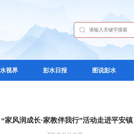
水视界
彭水日报
图说彭水
“家风润成长·家教伴我行”活动走进平安镇