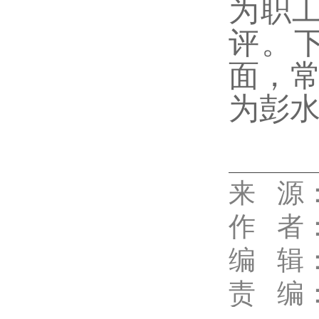
为职工
评。
面，常
为彭
来 源
代佳兴
作
者
编 辑
责 编