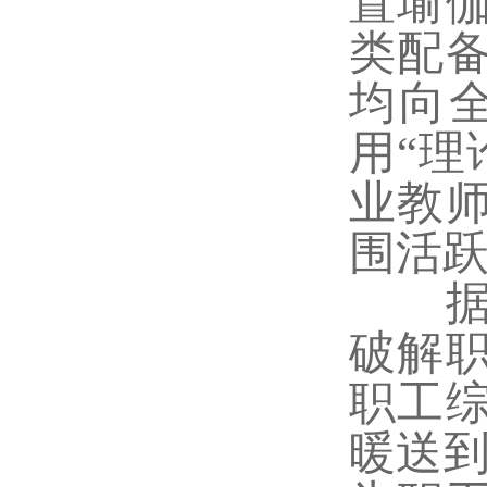
置瑜
类配
均向
用“理
业教
围活
据了
破解
职工
暖送