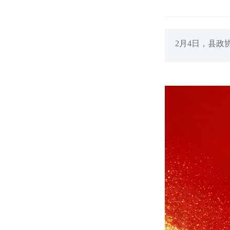
2月4日，县