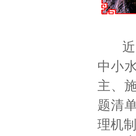
近
中小
主、
题清
理机