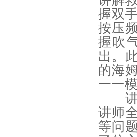
握双手
按压
握吹
出。
的海
一一
讲解
讲师
等问