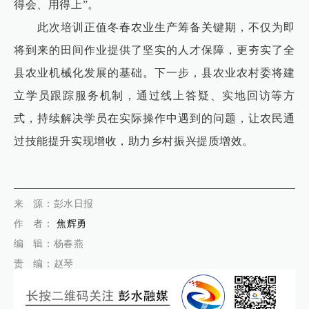
得会、用得上”。
此次培训正值冬春农业生产筹备关键期，不仅为即
将到来的田间作业提供了坚实的人才保障，更夯实了全
县农业机械化发展的基础。下一步，县农业农村委将建
立学员跟踪服务机制，通过线上答疑、实地回访等方
式，持续解决学员在实际操作中遇到的问题，让农民通
过技能提升实现增收，助力乡村振兴提质增效。
代佳兴
来 源
：彭水日报
作
者：
焦辉勇
编 辑：杨春燕
责 编：赵琴