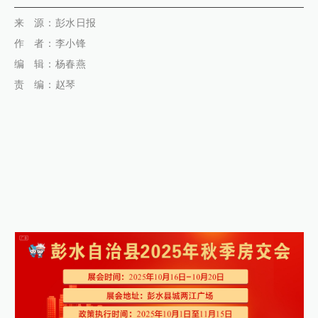
代佳兴
来 源
：彭水日报
作
者：李小锋
编 辑：杨春燕
责 编：赵琴