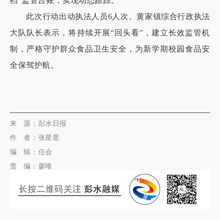
档”监管台账，实现动态跟踪。
此次行动出动执法人员6人次。黄家镇综合行政执法
大队队长表示，将持续开展“回头看”，建立长效监管机
制，严格守护群众食品卫生安全，为新学期校园食品安
全保驾护航。
代佳兴
来 源
：彭水日报
作
者：张星星
编 辑：任会
责 编：廖唯