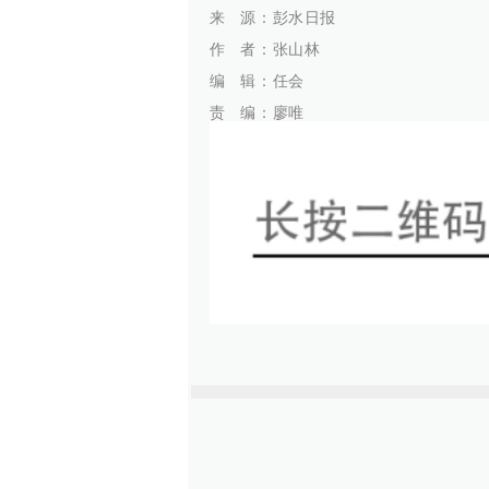
代佳兴
来 源
：彭水日报
作
者：张山林
编 辑：任会
责 编：廖唯