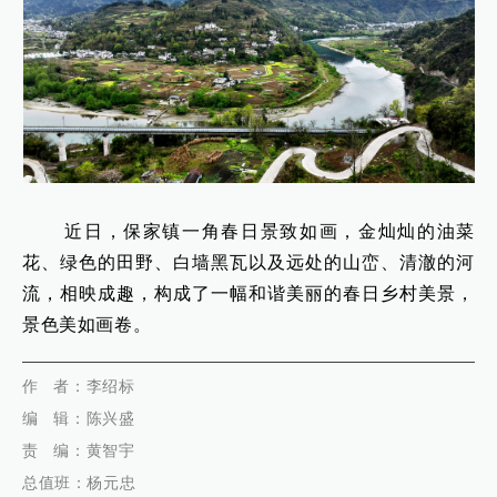
近日，保家镇一角春日景致如画，金灿灿的油菜
花、绿色的田野、白墙黑瓦以及远处的山峦、清澈的河
流，相映成趣，构成了一幅和谐美丽的春日乡村美景，
景色美如画卷。
代佳兴
作
者：李绍标
编 辑：陈兴盛
责 编：黄智宇
总值班：杨元忠