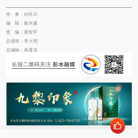
代佳兴
作
者：向尚川
编 辑：陈兴盛
责 编：黄智宇
总值班：李大明
总编辑：冉显东