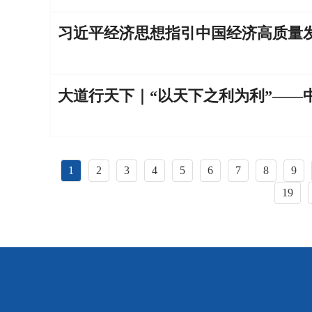
习近平经济思想指引中国经济高质量
大道行天下｜“以天下之利为利”——
1
2
3
4
5
6
7
8
9
19