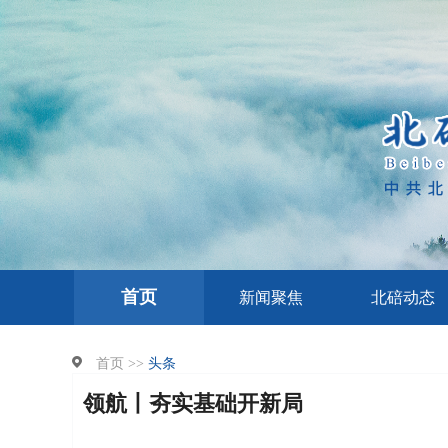
首页
新闻聚焦
北碚动态
首页 >>
头条
领航丨夯实基础开新局