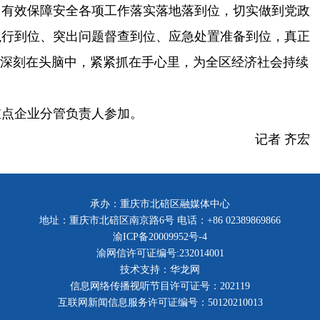
，有效保障安全各项工作落实落地落到位，切实做到党政
执行到位、突出问题督查到位、应急处置准备到位，真正
深深刻在头脑中，紧紧抓在手心里，为全区经济社会持续
重点企业分管负责人参加。
记者 齐宏
承办：重庆市北碚区融媒体中心
地址：重庆市北碚区南京路6号 电话：+86 02389869866
渝ICP备20009952号-4
渝网信许可证编号:232014001
技术支持：华龙网
信息网络传播视听节目许可证号：202119
互联网新闻信息服务许可证编号：50120210013