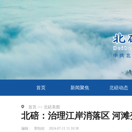
首页
新闻聚焦
北碚动态
首页 >>
北碚美图
北碚：治理江岸消落区 河滩
编辑：
郭怡欣
2024-07-11 11:10:38